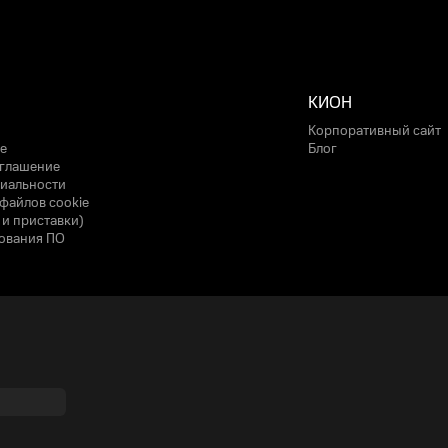
КИОН
Корпоративный сайт
е
Блог
оглашение
иальности
файлов cookie
 и приставки)
ования ПО