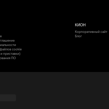
КИОН
Корпоративный сайт
е
Блог
оглашение
иальности
файлов cookie
 и приставки)
ования ПО