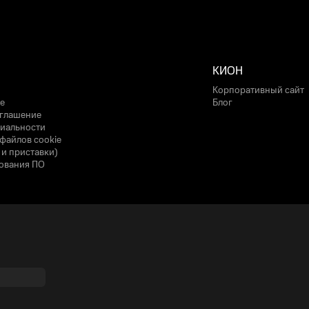
КИОН
Корпоративный сайт
е
Блог
оглашение
иальности
файлов cookie
 и приставки)
ования ПО