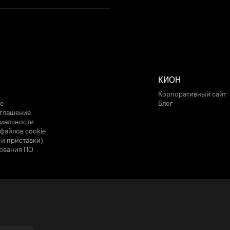
КИОН
Корпоративный сайт
е
Блог
оглашение
иальности
файлов cookie
 и приставки)
ования ПО