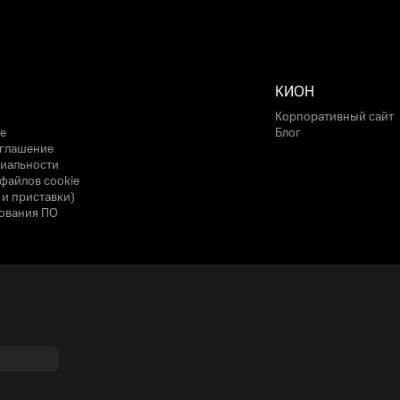
КИОН
Корпоративный сайт
е
Блог
оглашение
иальности
файлов cookie
 и приставки)
ования ПО