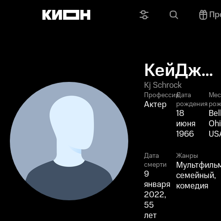
Пр
КейДжей
Шрок
Kj Schrock
Профессия
Дата
Мес
Актер
рождения
рож
18
Bel
июня
Ohi
1966
US
Дата
Жанры
Мультфиль
смерти
9
семейный,
января
комедия
2022,
55
лет