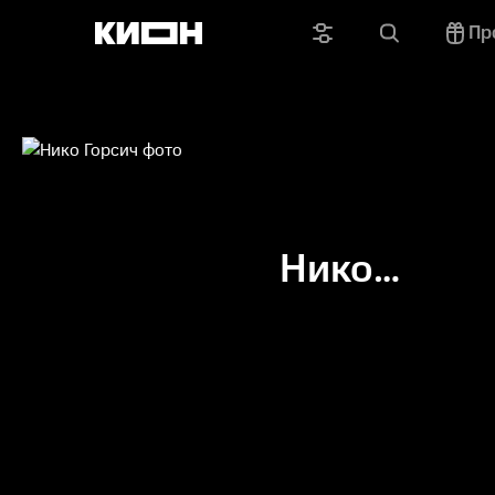
Пр
Нико
Горсич