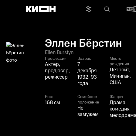
Эллен Бёрстин
Ellen Burstyn
Профессия
Возраст
Место
Актер,
7
рождения
Детройт,
продюсер,
декабря
Мичиган,
режиссер
1932, 93
США
года
Рост
Семейное
Жанры
168 см
Драма,
положение
Не
комедия,
замужем
мелодрам