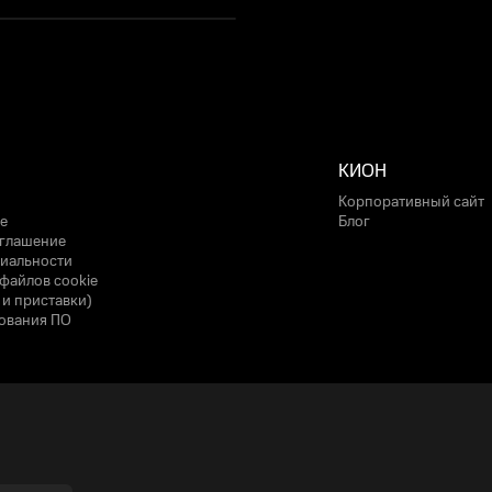
КИОН
Корпоративный сайт
е
Блог
оглашение
иальности
файлов cookie
 и приставки)
ования ПО