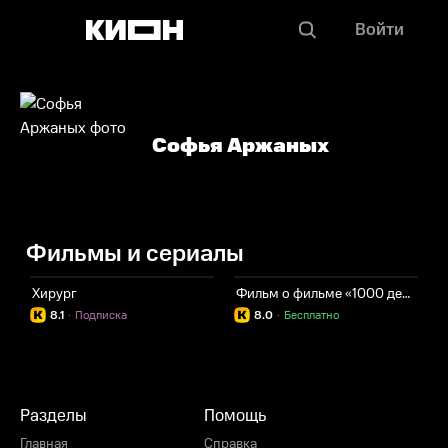
Войти
Софья Аржаных
Фильмы и сериалы
Хирург
Фильм о фильме «1000 дешёвых зажигалок»
1
8.1
·
Подписка
8.0
·
Бесплатно
Разделы
Помощь
Главная
Справка