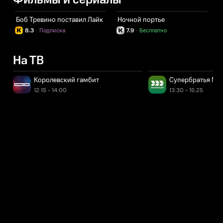
Фильмы и сериалы
Боб Тревино поставил Лайк
Ночной портье
Д
8.3
·
Подписка
7.9
·
Бесплатно
На ТВ
Королевский гамбит
Супербратья Ма
12:15 - 14:00
13:30 - 15:25