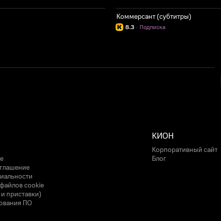
Коммерсант (субтитры)
8.3
·
Подписка
КИОН
Корпоративный сайт
е
Блог
оглашение
иальности
файлов cookie
 и приставки)
ования ПО