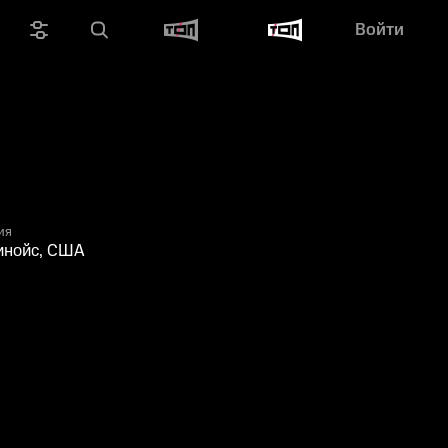
Войти
ия
инойс, США