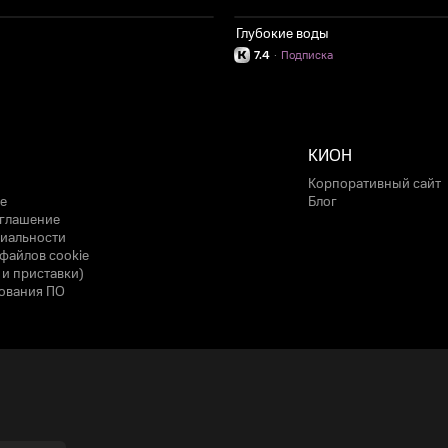
Глубокие воды
7.4
·
Подписка
КИОН
Корпоративный сайт
е
Блог
оглашение
иальности
файлов cookie
 и приставки)
ования ПО