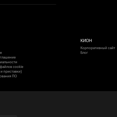
КИОН
Корпоративный сайт
е
Блог
оглашение
иальности
файлов cookie
 и приставки)
ования ПО