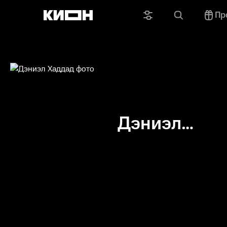
Пр
Дэниэл
Хаддад