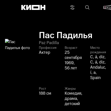
Пас Падилья
Paz Padilla
Профессия
Возраст
Место
Актер
25
рождения
C, á, diz,
сентября
C, á, diz,
1969,
Andaluc,
56 лет
í, a,
Spain
Рост
Жанры
188 см
Комедия,
драма,
детский