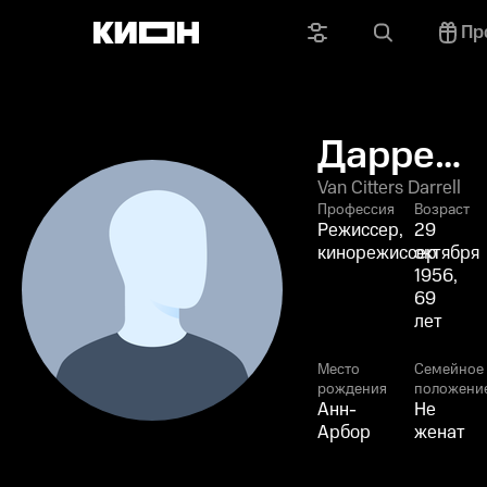
Пр
Даррен
Ван
Van Citters Darrell
Профессия
Возраст
Ситтерс
Режиссер,
29
кинорежиссер
октября
1956,
69
лет
Место
Семейное
рождения
положени
Анн-
Не
Арбор
женат