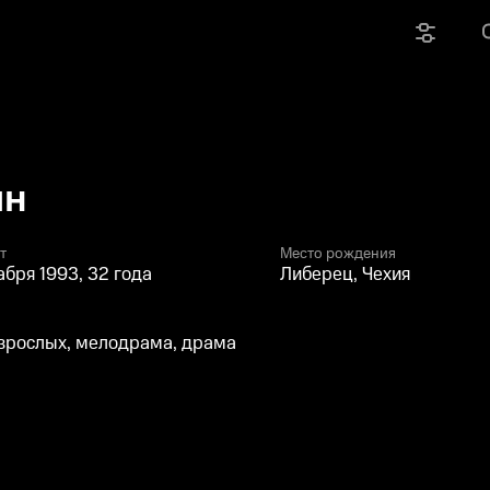
ин
т
Место рождения
абря 1993, 32 года
Либерец, Чехия
зрослых, мелодрама, драма