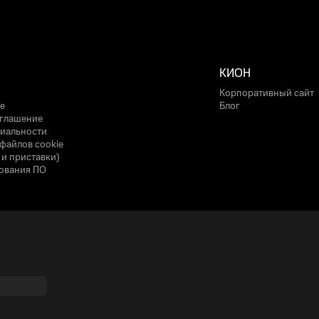
КИОН
Корпоративный сайт
е
Блог
оглашение
иальности
файлов cookie
 и приставки)
ования ПО