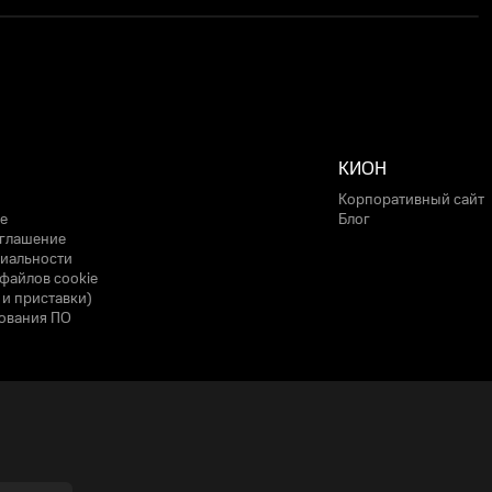
КИОН
Корпоративный сайт
е
Блог
оглашение
иальности
файлов cookie
 и приставки)
ования ПО