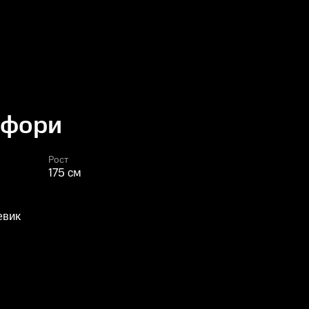
Офори
Рост
175 см
евик