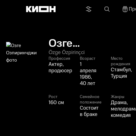
Пр
Озге
Озпиринчджи
Özge Özpirinçci
Профессия
Возраст
Место
Актер,
1
рождения
Стамбул,
продюсер
апреля
Турция
1986,
40 лет
Рост
Семейное
Жанры
160 см
Драма,
положение
Состоит
мелодрам
в браке
комедия