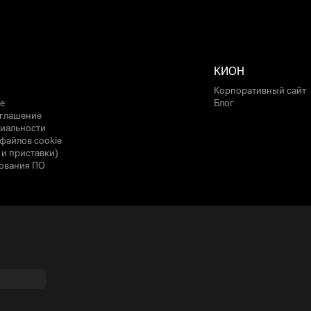
КИОН
Корпоративный сайт
е
Блог
оглашение
иальности
файлов cookie
 и приставки)
ования ПО