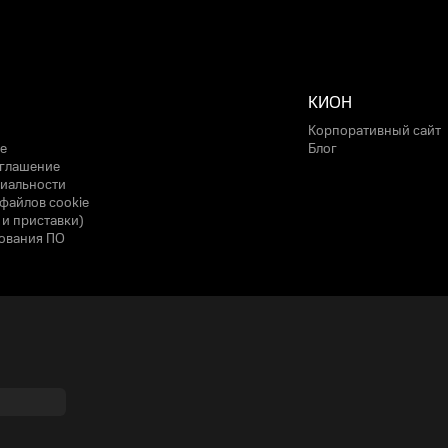
КИОН
Корпоративный сайт
е
Блог
оглашение
иальности
файлов cookie
 и приставки)
ования ПО