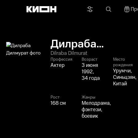
Пр
Дилраба
Дилмурат
Dilraba Dilmurat
Профессия
Возраст
Место
Актер
3 июня
рождения
Урумчи,
1992,
Синьцзян,
34 года
Китай
Рост
Жанры
168 см
Мелодрама,
фэнтези,
боевик