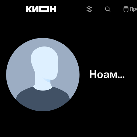
Пр
Ноам
Ршати