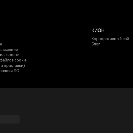
КИОН
Корпоративный сайт
е
Блог
оглашение
иальности
файлов cookie
 и приставки)
ования ПО