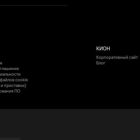
КИОН
Корпоративный сайт
е
Блог
оглашение
иальности
файлов cookie
 и приставки)
ования ПО