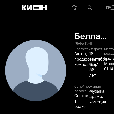
Белла
Рикой
Ricky Bell
Профессия
Возраст
Мест
Актер,
18
рожд
Бост
продюсер,
сентября
Масс
композитор
1967,
США
58
лет
Семейное
Жанры
Музыка,
положение
Состоит
драма,
в
комедия
браке