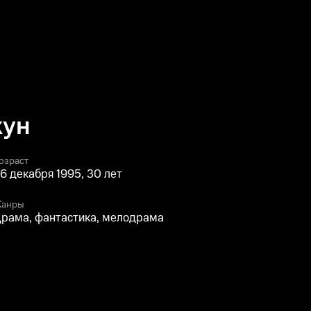
жун
озраст
6 декабря 1995, 30 лет
анры
рама, фантастика, мелодрама