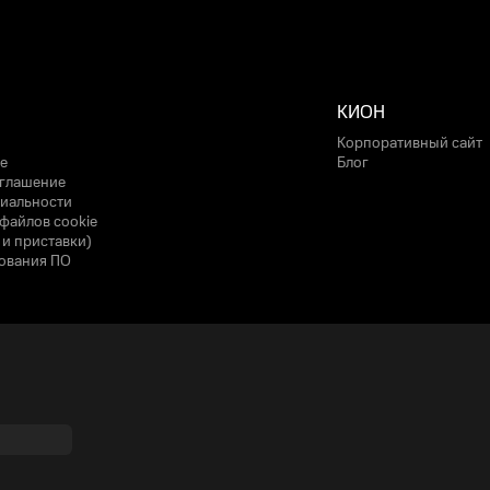
КИОН
Корпоративный сайт
е
Блог
оглашение
иальности
файлов cookie
 и приставки)
ования ПО