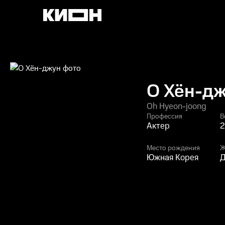
О Хён-д
Oh Hyeon-joong
Профессия
В
Актер
2
Место рождения
Ж
Южная Корея
Д