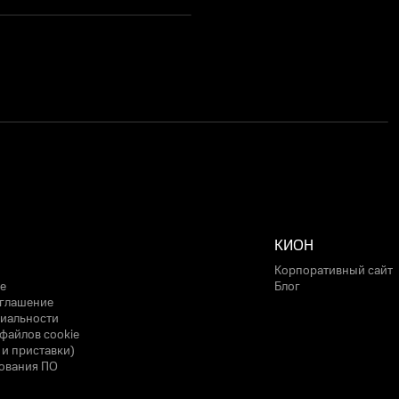
КИОН
Корпоративный сайт
е
Блог
оглашение
иальности
файлов cookie
 и приставки)
ования ПО