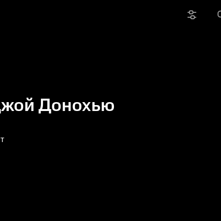
Джой Донохью
ет