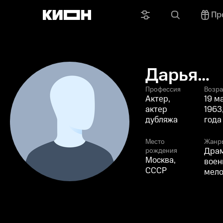
Пр
Дарья
Шпалико
Профессия
Возра
Актер,
19 м
актер
1963
дубляжа
года
Место
Жанр
Драм
рождения
Москва,
воен
СССР
мел