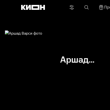
Пр
Аршад
Варси