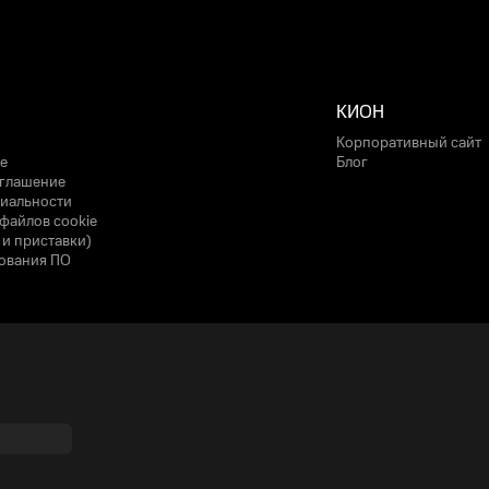
КИОН
Корпоративный сайт
е
Блог
оглашение
иальности
файлов cookie
 и приставки)
ования ПО