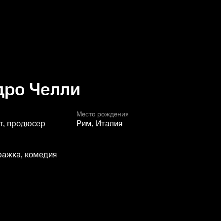
дро Челли
Место рождения
т, продюсер
Рим, Италия
ражка, комедия