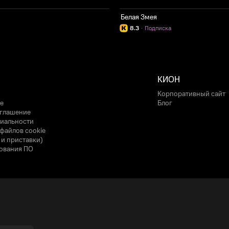
Белая Змея
8.3
·
Подписка
КИОН
Корпоративный сайт
е
Блог
оглашение
иальности
файлов cookie
 и приставки)
ования ПО