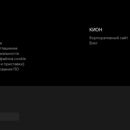
КИОН
Корпоративный сайт
е
Блог
оглашение
иальности
файлов cookie
 и приставки)
ования ПО