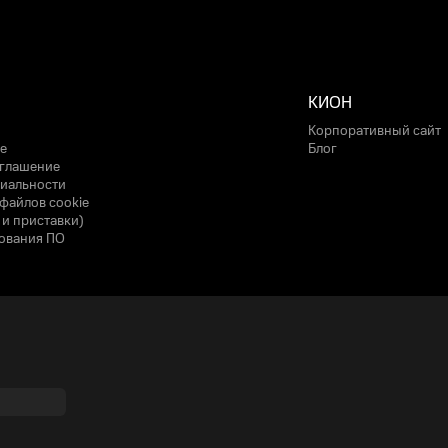
КИОН
Корпоративный сайт
е
Блог
оглашение
иальности
файлов cookie
 и приставки)
ования ПО