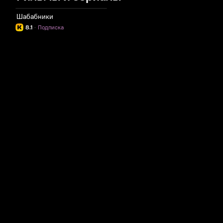
Шабабники
8.1
·
Подписка