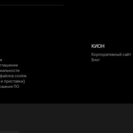
КИОН
Корпоративный сайт
е
Блог
оглашение
иальности
файлов cookie
 и приставки)
ования ПО