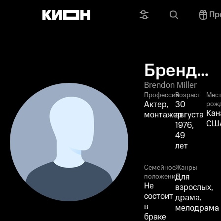
Пр
Брендон
Миллер
Brendon Miller
Профессия
Возраст
Мес
Актер,
30
рож
Кан
монтажер
августа
СШ
1976,
49
лет
Семейное
Жанры
Для
положение
Не
взрослых,
состоит
драма,
в
мелодрама
браке