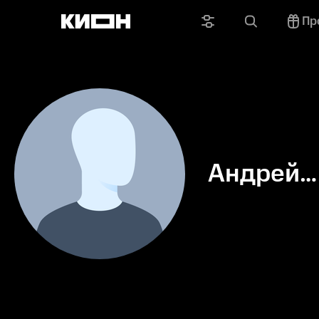
Пр
Андрей
Черницк