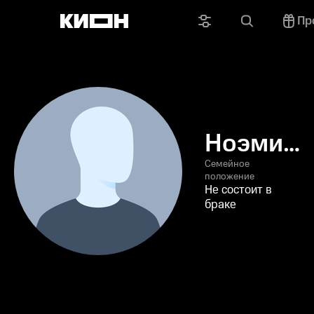
Пр
Ноэми
Билас
Семейное
положение
Не состоит в
браке