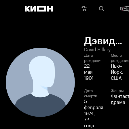
Дэвид
Хиллари
David Hillary
Hughes
Дата
Место
Хьюз
рождения
рождени
22
Нью-
мая
Йорк,
1901
США
Дата
Жанры
Фантаст
смерти
5
драма
февраля
1974,
72
года