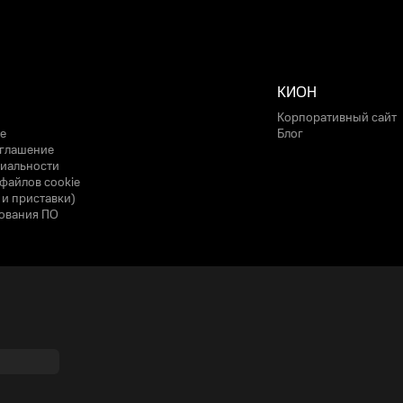
КИОН
Корпоративный сайт
е
Блог
оглашение
иальности
файлов cookie
 и приставки)
ования ПО