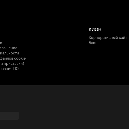
КИОН
Корпоративный сайт
е
Блог
оглашение
иальности
файлов cookie
 и приставки)
ования ПО