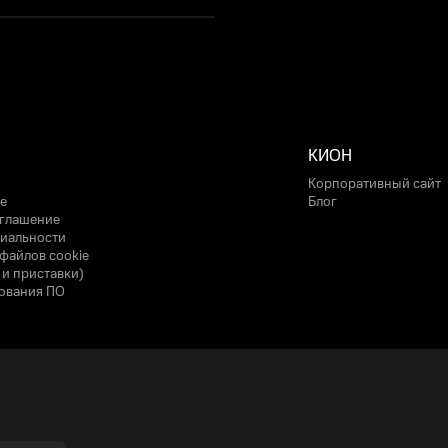
КИОН
Корпоративный сайт
е
Блог
оглашение
иальности
файлов cookie
 и приставки)
ования ПО