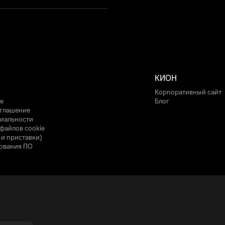
КИОН
Корпоративный сайт
е
Блог
оглашение
иальности
файлов cookie
 и приставки)
ования ПО