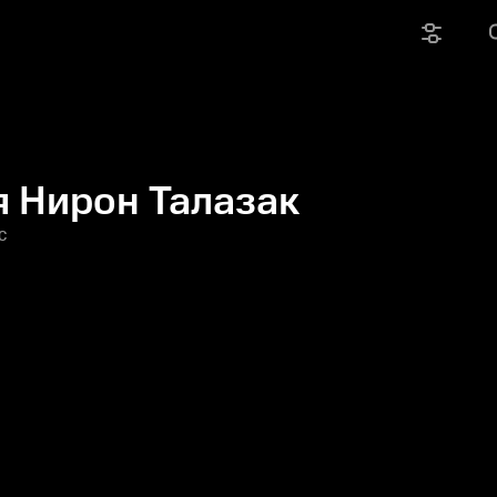
 Нирон Талазак
c