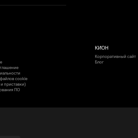
КИОН
Корпоративный сайт
е
Блог
оглашение
иальности
файлов cookie
 и приставки)
ования ПО