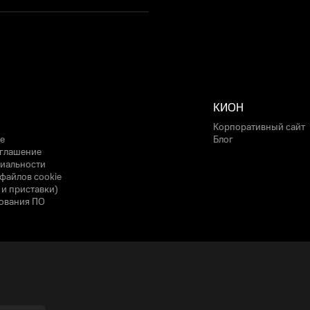
КИОН
Корпоративный сайт
е
Блог
оглашение
иальности
файлов cookie
 и приставки)
ования ПО