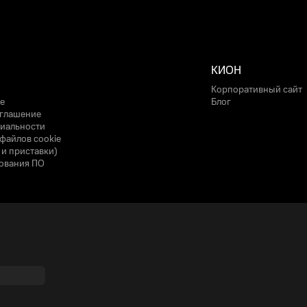
КИОН
Корпоративный сайт
е
Блог
оглашение
иальности
файлов cookie
 и приставки)
ования ПО