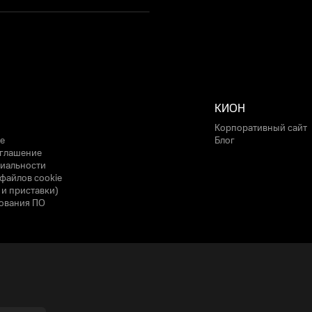
КИОН
Корпоративный сайт
е
Блог
оглашение
иальности
файлов cookie
 и приставки)
ования ПО