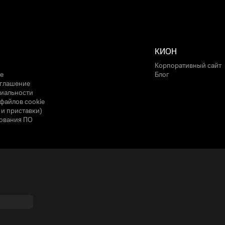
КИОН
Корпоративный сайт
е
Блог
оглашение
иальности
файлов cookie
 и приставки)
ования ПО